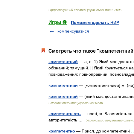
Орфограф
і
чний
словник
української
мови
.
2005
.
Игры ⚽
Поможем сделать НИР
компенсуватися
Смотреть что такое "компетентний"
компетентний
— а, е. 1) Який має достатні
обізнаний; тямущий. || Який ґрунтується на 
повноваження; повноправний, повновла
компетентний
— [компеите/нтнией] м. (на) 
компетентний
— (який має достатні знання
Словник синонімів української мови
компетентність
— ності, ж. Властивість за
авторитетність …
Український тлумачний словн
компетентно
— Присл. до компетентний