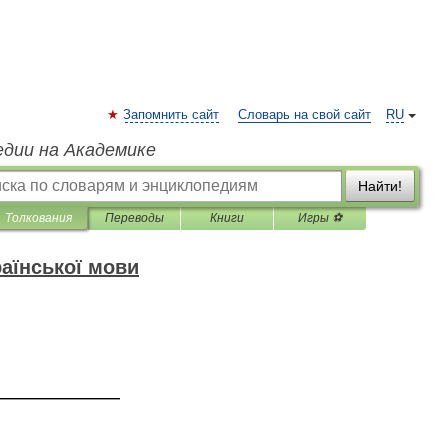
Запомнить сайт
Словарь на свой сайт
RU
едии на Академике
Найти!
Толкования
Переводы
Книги
Игры ⚽
аїнської мови
—————————