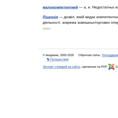
малокомпетентний
— а, е. Недостатньо 
Ліцензія
— дозвіл, який видає компетентни
діяльності, зокрема зовнішньоторгових оп
право
© Академик, 2000-2026
Обратная связь:
Техподдерж
👣 Путешествия
Экспорт словарей на сайты
, сделанные на PHP,
Jo