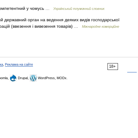
компетентний у чомусь …
Український тлумачний словник
й державний орган на ведення деяких видів господарської
ерацій (ввезення і вивезення товарів) …
Міжнародне комерційне
ка
,
Реклама на сайте
18+
omla,
Drupal,
WordPress, MODx.