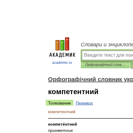
Словари и энциклоп
academic.ru
Орфографічний словник української мови
Орфографічний словник укр
компетентний
Толкование
Перевод
компетентний
————————————————————
компете́нтний
прикметник