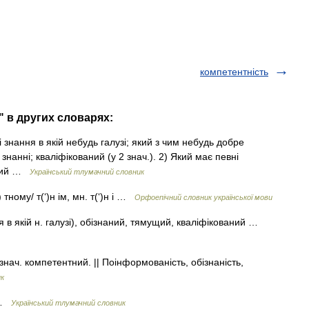
компетентність
 в других словарях:
 знання в якій небудь галузі; який з чим небудь добре
знанні; кваліфікований (у 2 знач.). 2) Який має певні
дний …
Український тлумачний словник
тному/ т(‘)н ім, мн. т(‘)н і …
Орфоепічний словник української мови
 в якій н. галузі), обізнаний, тямущий, кваліфікований …
 знач. компетентний. || Поінформованість, обізнаність,
ик
 …
Український тлумачний словник